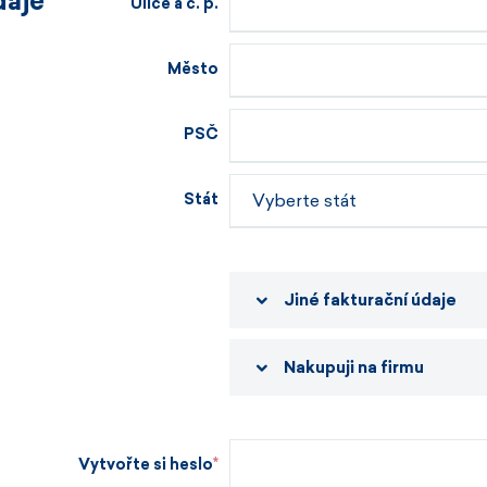
daje
Ulice a č. p.
Město
PSČ
Stát
Jiné fakturační údaje
Nakupuji na firmu
Vytvořte si heslo