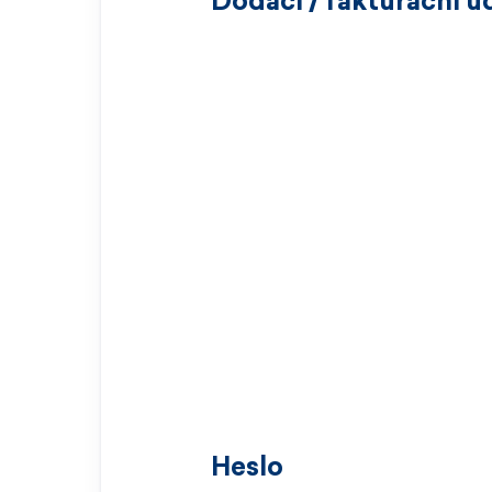
Dodací / fakturační ú
Heslo