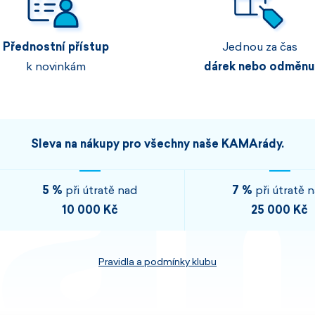
Pánské sety
Dámské merino 
Přednostní přístup
Jednou za čas
PROHLÉDNOUT
PROHLÉDNOUT
k novinkám
dárek nebo odměnu
PROHLÉDNOUT
PROHLÉDNOUT
Sleva na nákupy pro všechny naše KAMArády.
5 %
při útratě nad
7 %
při útratě 
10 000 Kč
25 000 Kč
Pravidla a podmínky klubu