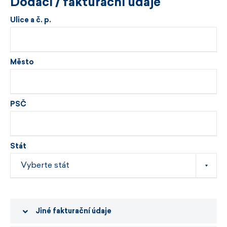
Dodací / fakturační údaje
Ulice a č. p.
Město
PSČ
Stát
Jiné fakturační údaje