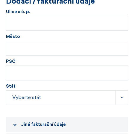
Dodací / fakturační údaje
Ulice a č. p.
Město
PSČ
Stát
Jiné fakturační údaje