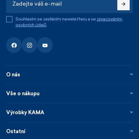
Souhlasím se zasíláním newsletteru a se
zpracováním
osobních údajů
.
O nás
O nás
Kontakty
Vše o nákupu
Firemní prodejna
Blog
Vrácení, reklamace a opravy
Novinky
Věrnostní program
Výrobky KAMA
Napsali o nás
Platby a doprava
Garance rychlého odeslání
Ošetřování & materiály
Prodejci
Udržitelnost
Ostatní
Obchodní podmínky
Velikosti