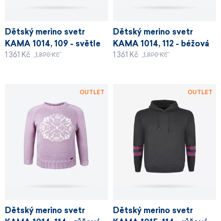
Dětský merino svetr
Dětský merino svetr
KAMA 1014, 109 - světle
KAMA 1014, 112 - béžová
1 361 Kč
1 361 Kč
šedá
1 890 Kč
1 890 Kč
OUTLET
OUTLET
Dětský merino svetr
Dětský merino svetr