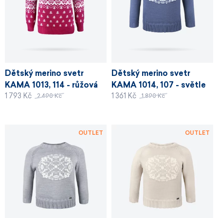
Dětský merino svetr
Dětský merino svetr
KAMA 1013, 114 - růžová
KAMA 1014, 107 - světle
1 793 Kč
1 361 Kč
modrá
2 490 Kč
1 890 Kč
OUTLET
OUTLET