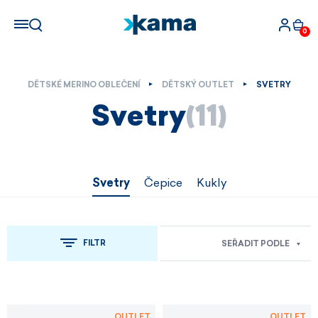
0
DĚTSKÉ MERINO OBLEČENÍ
DĚTSKÝ OUTLET
SVETRY
Svetry
(11)
Svetry
Čepice
Kukly
FILTR
SEŘADIT PODLE
OUTLET
OUTLET