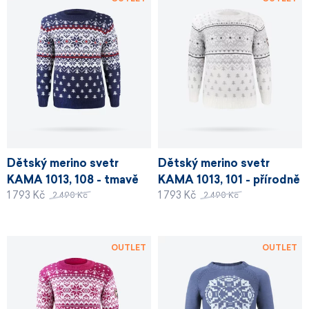
Dětský merino svetr
Dětský merino svetr
KAMA 1013, 108 - tmavě
KAMA 1013, 101 - přírodně
1 793 Kč
1 793 Kč
modrá
bílá
2 490 Kč
2 490 Kč
OUTLET
OUTLET