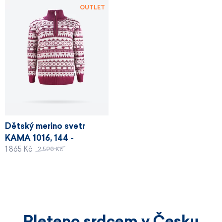
OUTLET
Dětský merino svetr
KAMA 1016, 144 -
1 865 Kč
purpurová
2 590 Kč
Pleteno srdcem v Česku