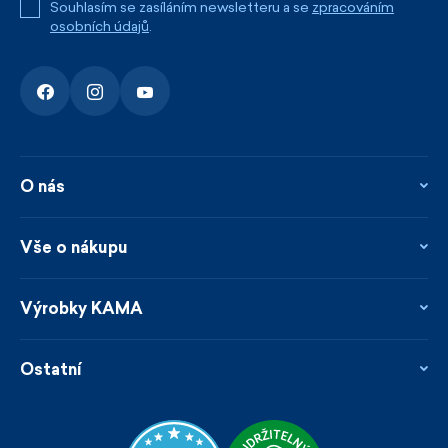
Souhlasím se zasíláním newsletteru a se
zpracováním
osobních údajů
.
O nás
O nás
Kontakty
Vše o nákupu
Firemní prodejna
Blog
Vrácení, reklamace a opravy
Novinky
Věrnostní program
Výrobky KAMA
Napsali o nás
Platby a doprava
Garance rychlého odeslání
Ošetřování & materiály
Prodejci
Udržitelnost
Ostatní
Obchodní podmínky
Velikosti
Katalog
Zakázková výroba
Naši KAMArádi