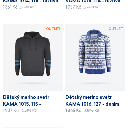
KAMA 1014, 114 - růžová
KAMA 1015, 114 - růžová
1 361 Kč
1 937 Kč
1 890 Kč
2 690 Kč
OUTLET
OUTLET
Dětský merino svetr
Dětský merino svetr
KAMA 1015, 115 -
KAMA 1016, 127 - denim
1 937 Kč
1 865 Kč
tyrkysová
2 690 Kč
2 590 Kč