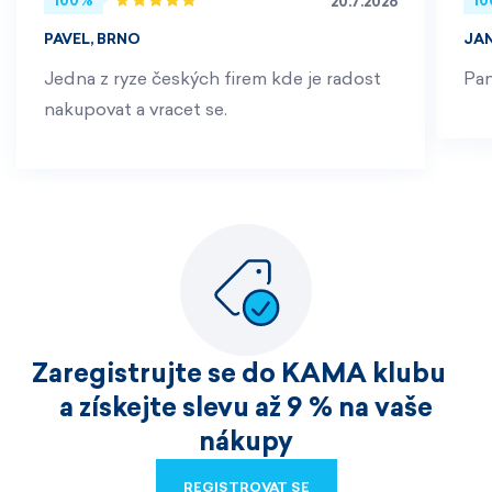
100%
1
20.7.2026
PAVEL, BRNO
JA
Jedna z ryze českých firem kde je radost
Pan
nakupovat a vracet se.
Zaregistrujte se do KAMA klubu
a získejte slevu až 9 % na vaše
nákupy
REGISTROVAT SE