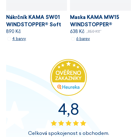
Nákrčník KAMA SW01
Maska KAMA MW15
WINDSTOPPER® Soft
WINDSTOPPER®
890 Kč
638 Kč
Shell
850 Kč
4 barvy
6 barev
4,8
Celková spokojenost s obchodem.