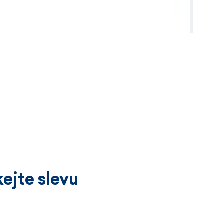
4.4.2026
ejte slevu
3.4.2026
íckrát a vždy k velké spokojenosti.