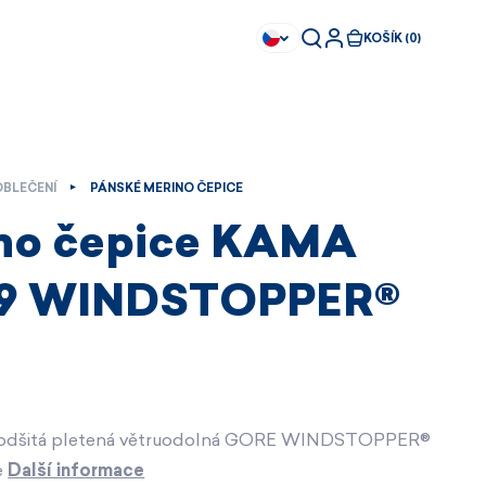
KOŠÍK (0)
OBLEČENÍ
PÁNSKÉ MERINO ČEPICE
no čepice KAMA
9 WINDSTOPPER®
odšitá pletená větruodolná GORE WINDSTOPPER®
Ihned k dispozici
Ihned k dispozici
e
Další informace