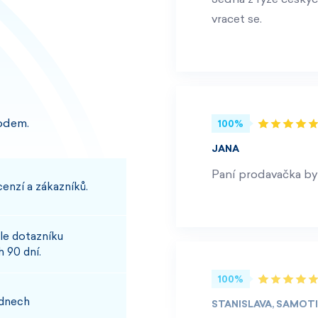
vracet se.
odem.
100%
JANA
Paní prodavačka byl
enzí a zákazníků.
le dotazníku
 90 dní.
100%
 dnech
STANISLAVA, SAMOT