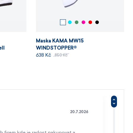
Maska KAMA MW15
ll
WINDSTOPPER®
638 Kč
850 Kč
20.7.2026
h firem kde je radost nakupovat a