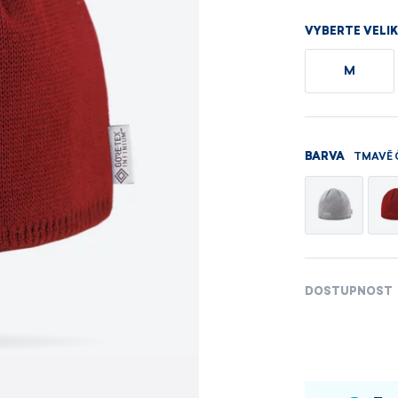
Pánské sety
Dámské merino 
VYBERTE VELI
PROHLÉDNOUT
PROHLÉDNOUT
M
PROHLÉDNOUT
PROHLÉDNOUT
TMAVĚ 
BARVA
DOSTUPNOST