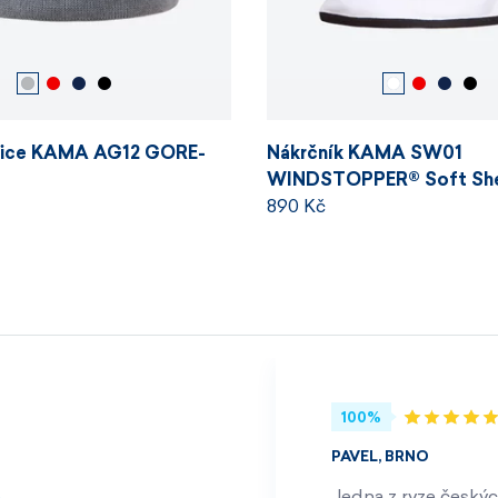
pice KAMA AG12 GORE-
Nákrčník KAMA SW01
WINDSTOPPER® Soft She
890 Kč
100%
PAVEL, BRNO
Jedna z ryze českýc