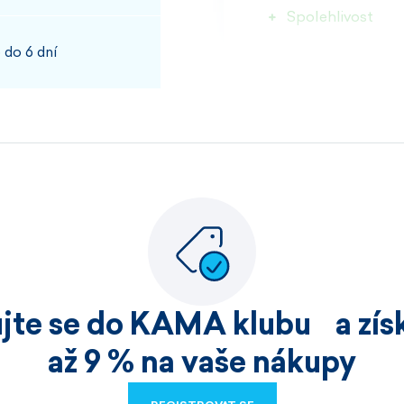
Spolehlivost
 do 6 dní
100%
JOSEF, PŘÍBRAM
Rychlost kvalita
100%
ujte se do KAMA klubu a získ
HELENA, HOŘICE
až 9 % na vaše nákupy
Nakoupila jsem již v