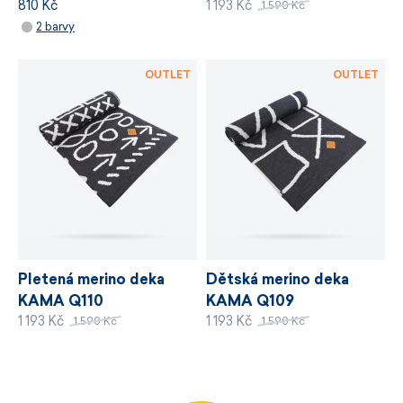
810 Kč
1 193 Kč
1 590 Kč
VÍCE INFORMACÍ
2 barvy
VÍCE INFORMACÍ
OUTLET
OUTLET
Pletená merino deka
Dětská merino deka
KAMA Q110
KAMA Q109
1 193 Kč
1 193 Kč
1 590 Kč
1 590 Kč