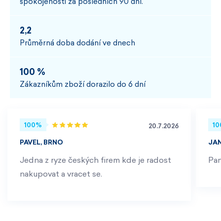
spokojenosti za posledních 90 dní.
2,2
Průměrná doba dodání ve dnech
100 %
Zákazníkům zboží dorazilo do 6 dní
100%
1
20.7.2026
PAVEL, BRNO
JA
Jedna z ryze českých firem kde je radost
Pan
nakupovat a vracet se.