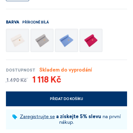
PŘÍRODNĚ BÍLÁ
BARVA
Skladem do vyprodání
DOSTUPNOST
1 118 Kč
1 490 Kč
PŘIDAT DO KOŠÍKU
VYBERTE VELIKOST A BARVU
Zaregistrujte se
a získejte 5% slevu
na první
nákup.