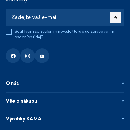
Souhlasím se zasíláním newsletteru a se
zpracováním
osobních údajů
.
O nás
O nás
Kontakty
Vše o nákupu
Firemní prodejna
Blog
Vrácení, reklamace a opravy
Novinky
Věrnostní program
Výrobky KAMA
Napsali o nás
Platby a doprava