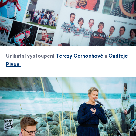
Unikátní vystoupení
Terezy Černochové
a
Ondřeje
Pivce