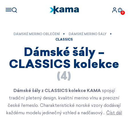
0
DÁMSKÉ MERINO OBLEČENÍ
DÁMSKÉ MERINO ŠÁLY
CLASSICS
Dámské šály –
CLASSICS kolekce
(4)
Dámské šály z CLASSICS kolekce KAMA
spojují
tradiční pletený design, kvalitní merino vlnu a precizní
české řemeslo. Charakteristické norské vzory dodávají
každému modelu jedinečný vzhled a nadčasový…
Číst dál