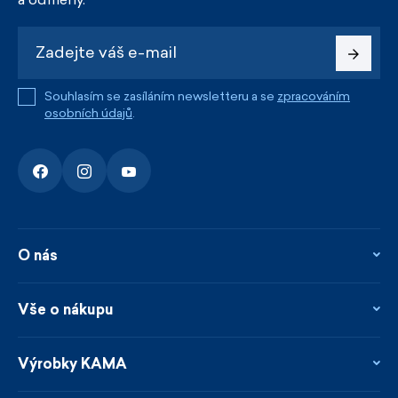
Souhlasím se zasíláním newsletteru a se
zpracováním
osobních údajů
.
O nás
O nás
Kontakty
Vše o nákupu
Firemní prodejna
Blog
Vrácení, reklamace a opravy
Novinky
Věrnostní program
Výrobky KAMA
Napsali o nás
Platby a doprava