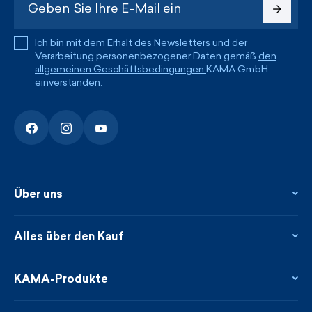
Ich bin mit dem Erhalt des Newsletters und der
Verarbeitung personenbezogener Daten gemäß
den
allgemeinen Geschäftsbedingungen
KAMA GmbH
einverstanden.
Über uns
Über uns
Kontakte
Alles über den Kauf
Flagshipstore
Blog
Rückgabe und Reklamationen
Neuheiten
Treueprogramm
KAMA-Produkte
Neues über uns aus der Presse
Zahlung und Lieferung
Garantierte schnelle Lieferung
Pflege & Materialien