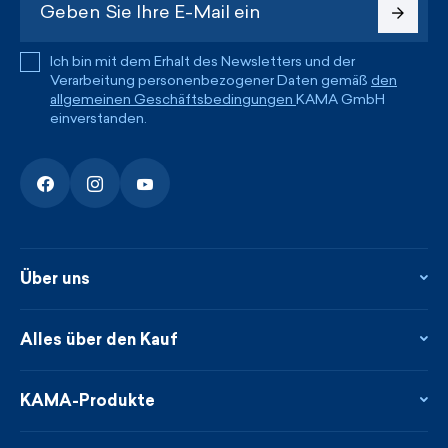
Ich bin mit dem Erhalt des Newsletters und der
Verarbeitung personenbezogener Daten gemäß
den
allgemeinen Geschäftsbedingungen
KAMA GmbH
einverstanden.
Über uns
Über uns
Kontakte
Alles über den Kauf
Flagshipstore
Blog
Rückgabe und Reklamationen
Neuheiten
Treueprogramm
KAMA-Produkte
Neues über uns aus der Presse
Zahlung und Lieferung
Garantierte schnelle Lieferung
Pflege & Materialien