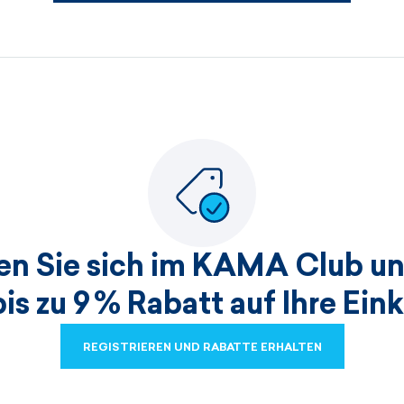
Herren-Sets
Damensets
ANZEIGEN
ANZEIGEN
ANZEIGEN
ANZEIGEN
ren Sie sich im KAMA Club un
bis zu 9 % Rabatt auf Ihre Ein
REGISTRIEREN UND RABATTE ERHALTEN
REGISTRIEREN UND RABATTE ERHALTEN