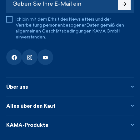
Ich bin mit dem Erhalt des Newsletters und der
Verarbeitung personenbezogener Daten gemäß
den
allgemeinen Geschäftsbedingungen
KAMA GmbH
einverstanden.
Über uns
Über uns
Kontakte
Alles über den Kauf
Flagshipstore
Blog
Rückgabe und Reklamationen
Neuheiten
Treueprogramm
KAMA-Produkte
Neues über uns aus der Presse
Zahlung und Lieferung
Garantierte schnelle Lieferung
Pflege & Materialien