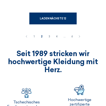
LADEN NÄCHSTE 12
1
2
3
4
…
6
Seit 1989 stricken wir
hochwertige Kleidung mit
Herz.
Hochwertige
Tschechisches
zertifizierte