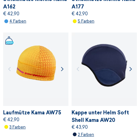
A162
A177
€ 42,90
€ 42,90
4 Farben
5 Farben
Laufmütze Kama AW75
Kappe unter Helm Soft
€ 42,90
Shell Kama AW20
€ 43,90
3 Farben
2 Farben