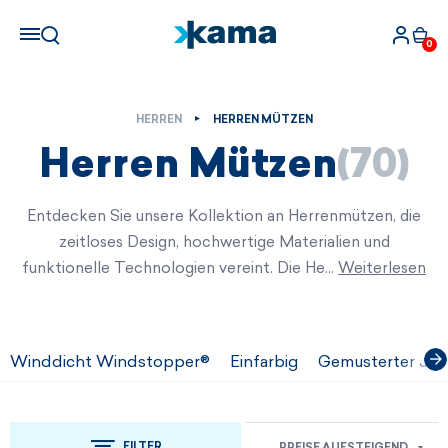
0
HERREN
HERREN MÜTZEN
Herren Mützen
(70)
Entdecken Sie unsere Kollektion an Herrenmützen, die
zeitloses Design, hochwertige Materialien und
funktionelle Technologien vereint. Die He…
Weiterlesen
Winddicht Windstopper®
Einfarbig
Gemusterter Jac
FILTER
PREISE AUFSTEIGEND