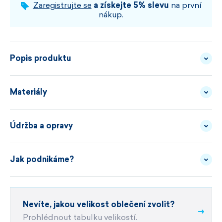
VYBERTE VELIKOST A BARVU
Zaregistrujte se
a získejte 5% slevu
na první
nákup.
Popis produktu
Kvalitní příjemný fleece, ergonomický střih, ploché
Materiály
švy a obšité obruby. To jsou hlavní charakteristiky
této technické čepice pod helmu.
Údržba a opravy
FLEECE -
POPIS
TECNOSTRETCH
MATERIÁLU
materiál Tecnopile® Fleece 240g
Jak podnikáme?
JAK SPRÁVNĚ PRÁT
anatomický střih přes uši
unisex střih
velikost UNI
Jsme česká rodinná firma s vlastním výrobním
Nevíte, jakou velikost oblečení zvolit?
POTŘEBUJETE OPRAVU ?
objektem v
České republice.
snadná údržba
Prohlédnout tabulku velikostí.