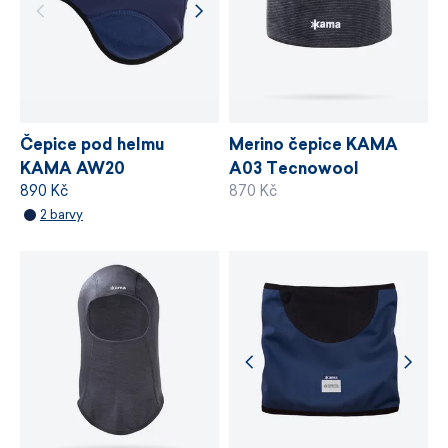
a řízení výrobních procesů.
VÍCE INFORMACÍ
VÍCE INFORMACÍ
Čepice pod helmu
Merino čepice KAMA
KAMA AW20
A03 Tecnowool
890 Kč
870 Kč
WINDSTOPPER®
2 barvy