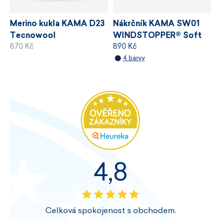
Nákrčník KAMA SW01
Merino kukla KAMA D23
WINDSTOPPER® Soft
Tecnowool
890 Kč
870 Kč
Shell
4 barvy
4,8
Celková spokojenost s obchodem.