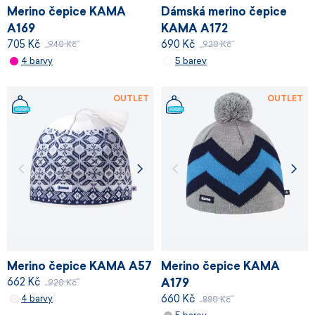
Merino čepice KAMA
Dámská merino čepice
A169
KAMA A172
705 Kč
690 Kč
940 Kč
920 Kč
4 barvy
5 barev
OUTLET
OUTLET
Merino čepice KAMA A57
Merino čepice KAMA
662 Kč
A179
920 Kč
660 Kč
4 barvy
880 Kč