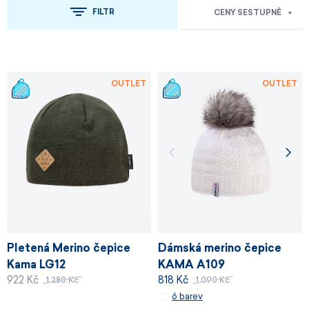
FILTR
CENY SESTUPNĚ
OUTLET
OUTLET
Pletená Merino čepice
Dámská merino čepice
Kama LG12
KAMA A109
922 Kč
818 Kč
1 280 Kč
1 090 Kč
6 barev