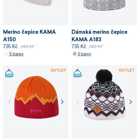
Merino čepice KAMA
Dámská merino čepice
A150
KAMA A183
735 Kč
735 Kč
980 Kč
980 Kč
5 barev
3 barvy
OUTLET
OUTLET