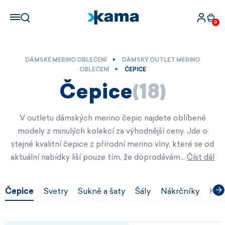
0
DÁMSKÉ MERINO OBLEČENÍ
DÁMSKÝ OUTLET MERINO
OBLEČENÍ
ČEPICE
Čepice
(18)
V outletu dámských merino čepic najdete oblíbené
modely z minulých kolekcí za výhodnější ceny. Jde o
stejné kvalitní čepice z přírodní merino vlny, které se od
aktuální nabídky liší pouze tím, že doprodávám…
Číst dál
Čepice
Svetry
Sukně a šaty
Šály
Nákrčníky
Kuk