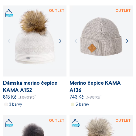
OUTLET
OUTLET
Dámská merino čepice
Merino čepice KAMA
KAMA A152
A136
818 Kč
743 Kč
1 090 Kč
990 Kč
3 barvy
5 barev
OUTLET
OUTLET