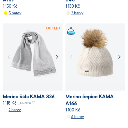
1 150 Kč
1 130 Kč
5 barev
2 barvy
OUTLET
Merino šála KAMA S36
Merino čepice KAMA
1 118 Kč
A166
1 490 Kč
1 100 Kč
2 barvy
6 barev