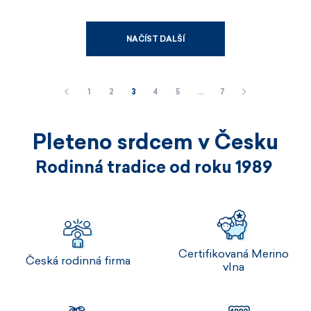
NAČÍST DALŠÍ
1
2
3
4
5
…
7
Pleteno srdcem v Česku
Rodinná tradice od roku 1989
Certifikovaná Merino
Česká rodinná firma
vlna