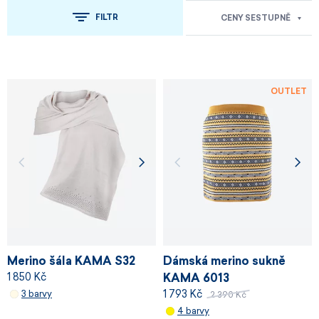
FILTR
CENY SESTUPNĚ
OUTLET
Merino šála KAMA S32
Dámská merino sukně
1 850 Kč
KAMA 6013
1 793 Kč
3 barvy
2 390 Kč
4 barvy