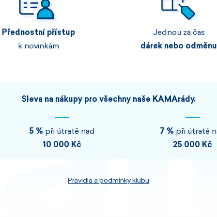
Pánské sety
Dámské merino 
Přednostní přístup
Jednou za čas
PROHLÉDNOUT
PROHLÉDNOUT
k novinkám
dárek nebo odměnu
PROHLÉDNOUT
PROHLÉDNOUT
Sleva na nákupy pro všechny naše KAMArády.
5 %
při útratě nad
7 %
při útratě 
10 000 Kč
25 000 Kč
Pravidla a podmínky klubu