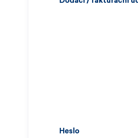
Dodací / fakturační ú
Heslo