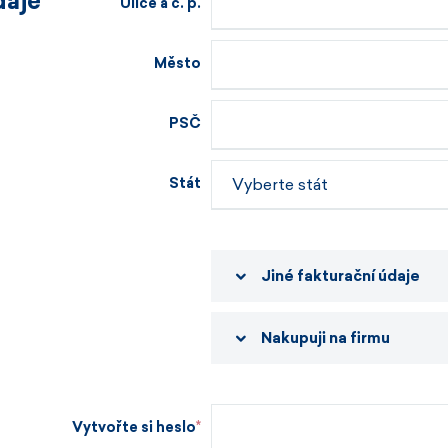
daje
Ulice a č. p.
Město
PSČ
Stát
Jiné fakturační údaje
Nakupuji na firmu
Vytvořte si heslo