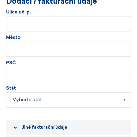
Dodací / fakturační údaje
Ulice a č. p.
Město
PSČ
Stát
Jiné fakturační údaje