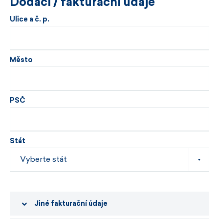
Dodací / fakturační údaje
Ulice a č. p.
Město
PSČ
Stát
Jiné fakturační údaje