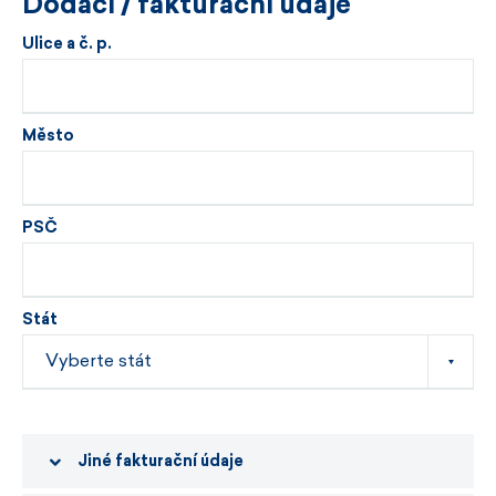
Dodací / fakturační údaje
Ulice a č. p.
Město
PSČ
Stát
Jiné fakturační údaje