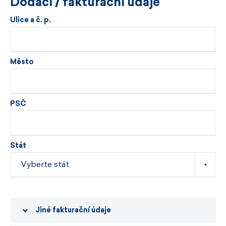
Dodací / fakturační údaje
Ulice a č. p.
Město
PSČ
Stát
Jiné fakturační údaje