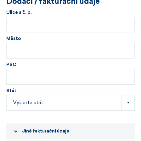
Dodací / fakturační údaje
Ulice a č. p.
Město
PSČ
Stát
Jiné fakturační údaje