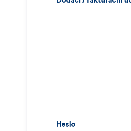
Dodací / fakturační ú
Heslo