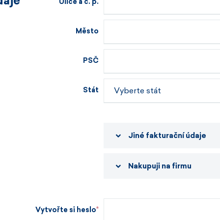
daje
Ulice a č. p.
Město
PSČ
Stát
Jiné fakturační údaje
Nakupuji na firmu
Vytvořte si heslo