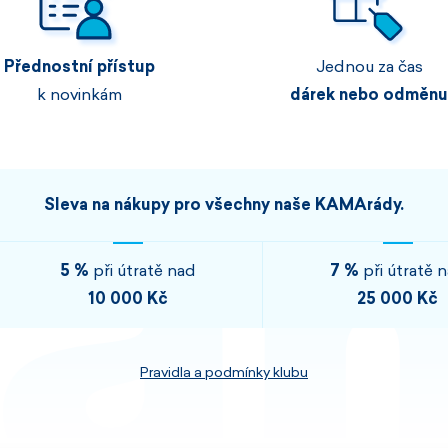
Pánské sety
Dámské merino 
Přednostní přístup
Jednou za čas
PROHLÉDNOUT
PROHLÉDNOUT
k novinkám
dárek nebo odměnu
PROHLÉDNOUT
PROHLÉDNOUT
Sleva na nákupy pro všechny naše KAMArády.
5 %
při útratě nad
7 %
při útratě 
10 000 Kč
25 000 Kč
Pravidla a podmínky klubu