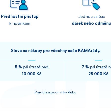
Pánské sety
Dámské merino 
Přednostní přístup
Jednou za čas
PROHLÉDNOUT
PROHLÉDNOUT
k novinkám
dárek nebo odměnu
PROHLÉDNOUT
PROHLÉDNOUT
Sleva na nákupy pro všechny naše KAMArády.
5 %
při útratě nad
7 %
při útratě 
10 000 Kč
25 000 Kč
Pravidla a podmínky klubu