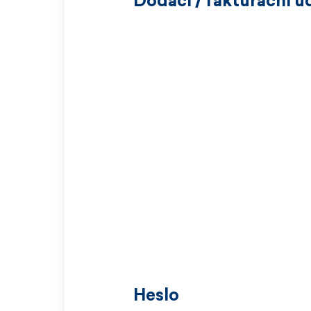
Dodací / fakturační ú
Heslo