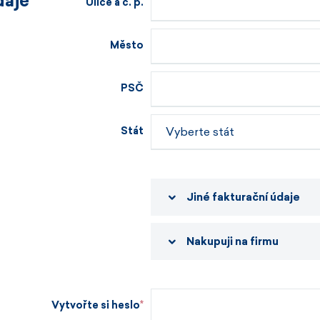
daje
Ulice a č. p.
Město
PSČ
Stát
Jiné fakturační údaje
Nakupuji na firmu
Vytvořte si heslo