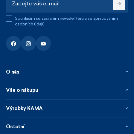
Souhlasím se zasíláním newsletteru a se
zpracováním
osobních údajů
.
O nás
O nás
Kontakty
Vše o nákupu
Firemní prodejna
Blog
Vrácení, reklamace a opravy
Novinky
Věrnostní program
Výrobky KAMA
Napsali o nás
Platby a doprava
Garance rychlého odeslání
Ošetřování & materiály
Prodejci
Udržitelnost
Ostatní
Obchodní podmínky
Velikosti