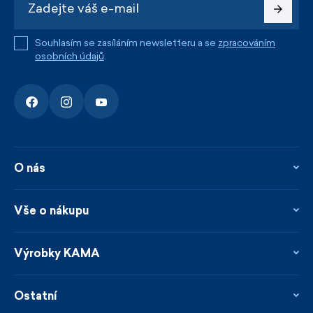
Souhlasím se zasíláním newsletteru a se
zpracováním
osobních údajů
.
O nás
O nás
Kontakty
Vše o nákupu
Firemní prodejna
Blog
Vrácení, reklamace a opravy
Novinky
Věrnostní program
Výrobky KAMA
Napsali o nás
Platby a doprava
Garance rychlého odeslání
Ošetřování & materiály
Prodejci
Udržitelnost
Ostatní
Obchodní podmínky
Velikosti