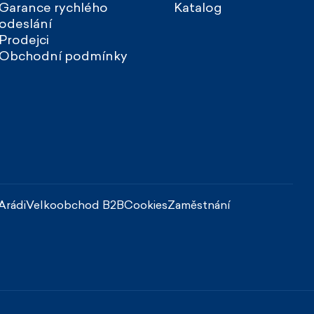
Garance rychlého
Katalog
odeslání
Prodejci
Obchodní podmínky
Arádi
Velkoobchod B2B
Cookies
Zaměstnání