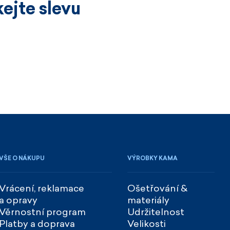
ejte slevu
VŠE O NÁKUPU
VÝROBKY KAMA
Vrácení, reklamace
Ošetřování &
a opravy
materiály
Věrnostní program
Udržitelnost
Platby a doprava
Velikosti