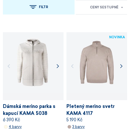
FILTR
CENY SESTUPNĚ
NOVINKA
Dámská merino parka s
Pletený merino svetr
kapucí KAMA 5038
KAMA 4117
6 390 Kč
5 190 Kč
4 barvy
3 barvy