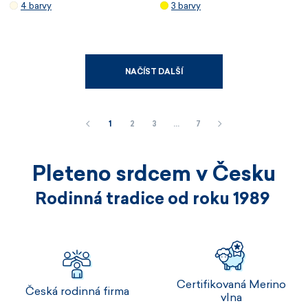
4 barvy
3 barvy
NAČÍST DALŠÍ
1
2
3
…
7
Pleteno srdcem v Česku
Rodinná tradice od roku 1989
Certifikovaná Merino
Česká rodinná firma
vlna