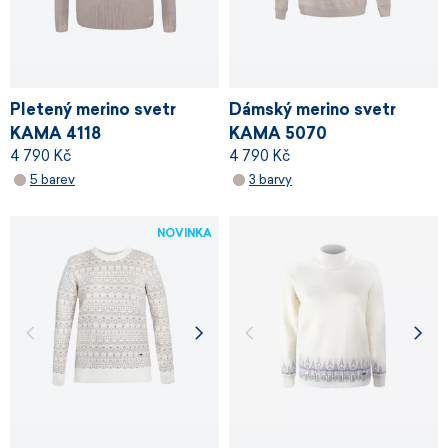
Pletený merino svetr
Dámský merino svetr
KAMA 4118
KAMA 5070
4 790 Kč
4 790 Kč
5 barev
3 barvy
NOVINKA