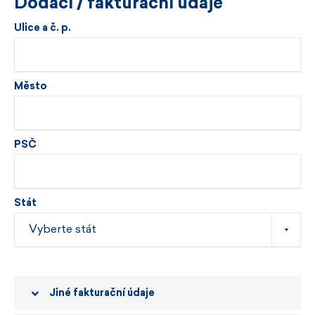
Dodací / fakturační údaje
Ulice a č. p.
Město
PSČ
Stát
Jiné fakturační údaje