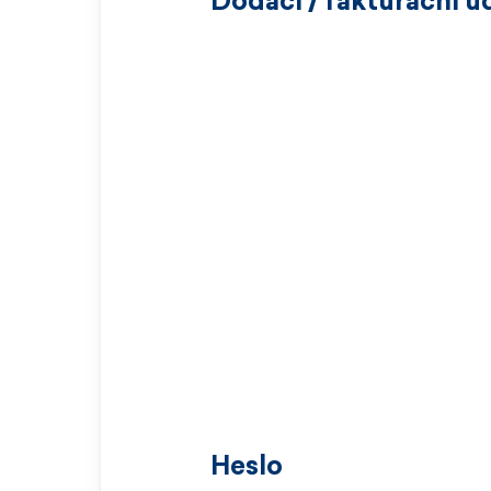
Dodací / fakturační ú
Heslo