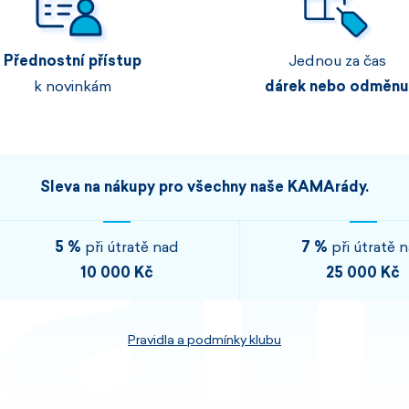
Pánské sety
Dámské merino 
Přednostní přístup
Jednou za čas
PROHLÉDNOUT
PROHLÉDNOUT
k novinkám
dárek nebo odměnu
PROHLÉDNOUT
PROHLÉDNOUT
Sleva na nákupy pro všechny naše KAMArády.
5 %
při útratě nad
7 %
při útratě 
10 000 Kč
25 000 Kč
Pravidla a podmínky klubu