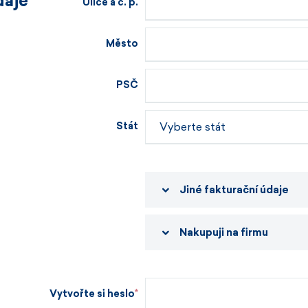
daje
Ulice a č. p.
Město
PSČ
Stát
Jiné fakturační údaje
Nakupuji na firmu
Vytvořte si heslo