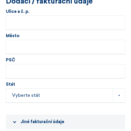
Dodací / fakturační údaje
Ulice a č. p.
Město
PSČ
Stát
Jiné fakturační údaje