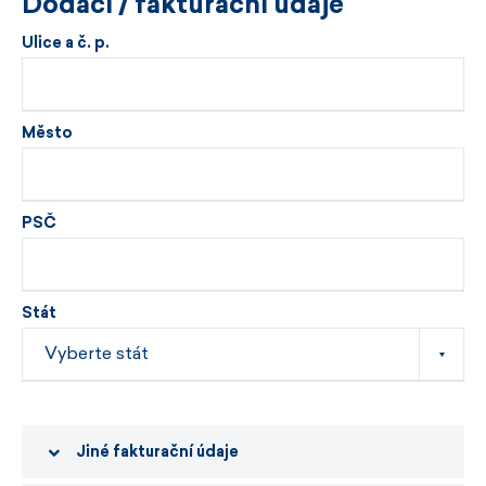
Dodací / fakturační údaje
Ulice a č. p.
Město
PSČ
Stát
Jiné fakturační údaje