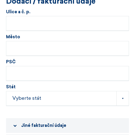
Dodací / fakturační údaje
Ulice a č. p.
Město
PSČ
Stát
Jiné fakturační údaje