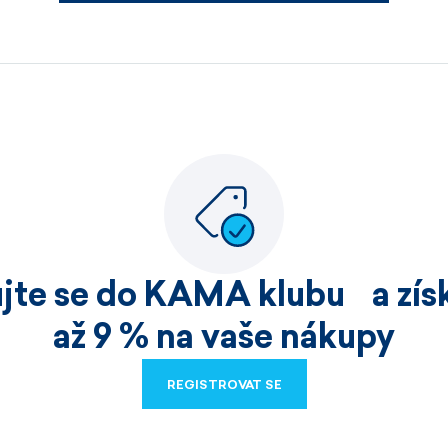
Pánské sety
Dámské merino 
PROHLÉDNOUT
PROHLÉDNOUT
PROHLÉDNOUT
PROHLÉDNOUT
ujte se do KAMA klubu a získ
až 9 % na vaše nákupy
REGISTROVAT SE
REGISTROVAT SE