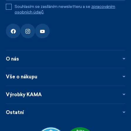
Souhlasím se zasíláním newsletteru a se
zpracováním
osobních údajů
.
O nás
O nás
Kontakty
Vše o nákupu
Firemní prodejna
Blog
Vrácení, reklamace a opravy
Novinky
Věrnostní program
Výrobky KAMA
Napsali o nás
Platby a doprava
Garance rychlého odeslání
Ošetřování & materiály
Prodejci
Udržitelnost
Ostatní
Obchodní podmínky
Velikosti
Katalog
Zakázková výroba
Naši KAMArádi