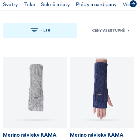
Svetry
Trika
Sukně a šaty
Plédy a cardigany
Vesty
FILTR
CENY VZESTUPNĚ
Merino návleky KAMA
Merino návleky KAMA