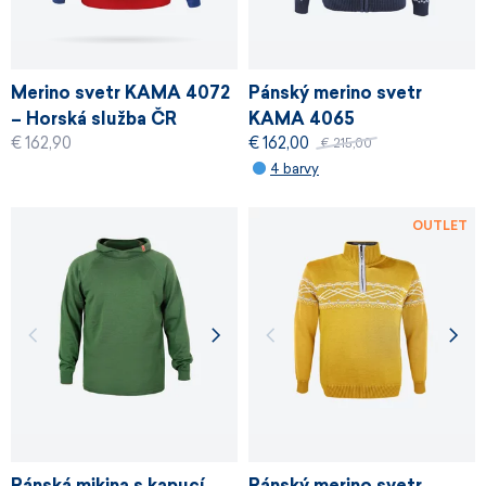
Merino svetr KAMA 4072
Pánský merino svetr
– Horská služba ČR
KAMA 4065
€ 162,90
€ 162,00
RESCUE
€ 215,00
4 barvy
OUTLET
Pánská mikina s kapucí
Pánský merino svetr