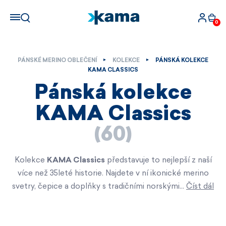
0
PÁNSKÉ MERINO OBLEČENÍ
KOLEKCE
PÁNSKÁ KOLEKCE
KAMA CLASSICS
Pánská kolekce
KAMA Classics
(60)
Kolekce
KAMA Classics
představuje to nejlepší z naší
více než 35leté historie. Najdete v ní ikonické merino
svetry, čepice a doplňky s tradičními norskými…
Číst dál