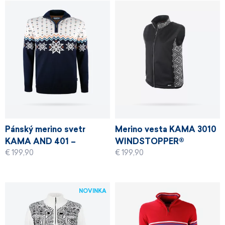
Pánský merino svetr
Merino vesta KAMA 3010
KAMA AND 401 –
WINDSTOPPER®
€ 199,90
€ 199,90
Andorra 2022
NOVINKA