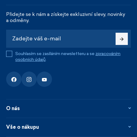
Přidejte se k nám a získejte exkluzivní slevy, novinky
a odměny.
Souhlasím se zasíláním newsletteru a se
zpracováním
osobních údajů
.
O nás
O nás
Kontakty
Vše o nákupu
Firemní prodejna