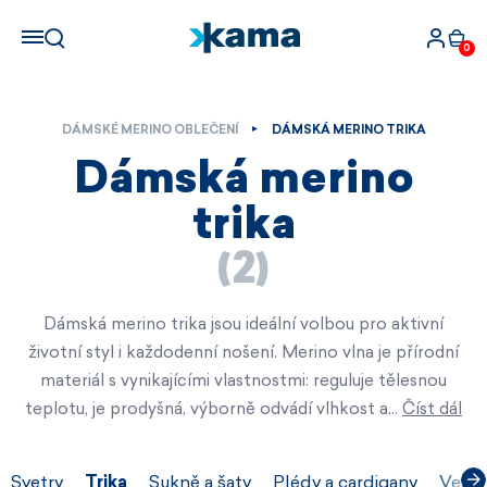
0
DÁMSKÉ MERINO OBLEČENÍ
DÁMSKÁ MERINO TRIKA
Dámská merino
trika
(2)
Dámská merino trika jsou ideální volbou pro aktivní
životní styl i každodenní nošení. Merino vlna je přírodní
materiál s vynikajícími vlastnostmi: reguluje tělesnou
teplotu, je prodyšná, výborně odvádí vlhkost a…
Číst dál
Svetry
Trika
Sukně a šaty
Plédy a cardigany
Vesty