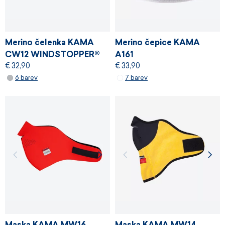
Merino čelenka KAMA
Merino čepice KAMA
CW12 WINDSTOPPER®
A161
€ 32,90
€ 33,90
6 barev
7 barev
Maska KAMA MW16
Maska KAMA MW14