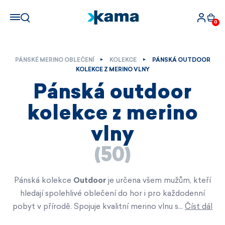
0
PÁNSKÉ MERINO OBLEČENÍ
KOLEKCE
PÁNSKÁ OUTDOOR
KOLEKCE Z MERINO VLNY
Pánská outdoor
kolekce z merino
vlny
(50)
Pánská kolekce
Outdoor
je určena všem mužům, kteří
hledají spolehlivé oblečení do hor i pro každodenní
pobyt v přírodě. Spojuje kvalitní merino vlnu s…
Číst dál