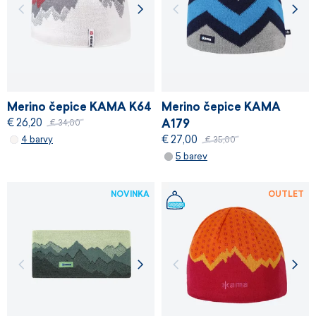
Merino čepice KAMA K64
Merino čepice KAMA
€ 26,20
A179
€ 34,00
€ 27,00
4 barvy
€ 35,00
5 barev
NOVINKA
OUTLET