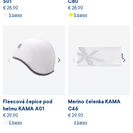
S01
C80
€ 28,90
€ 28,90
5 barev
5 barev
Fleecová čepice pod
Merino čelenka KAMA
helmu KAMA A01
C46
€ 29,90
€ 29,90
5 barev
6 barev