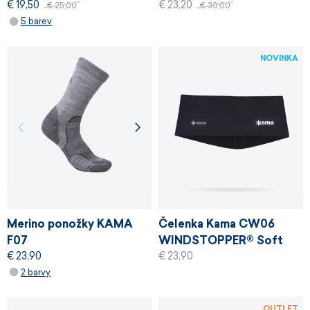
€ 19,50
€ 23,20
€ 25,00
€ 30,00
5 barev
NOVINKA
Merino ponožky KAMA
Čelenka Kama CW06
F07
WINDSTOPPER® Soft
€ 23,90
€ 23,90
Shell
2 barvy
OUTLET