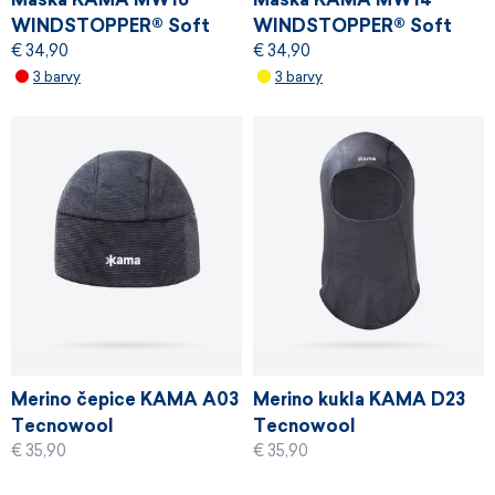
WINDSTOPPER® Soft
WINDSTOPPER® Soft
€ 34,90
€ 34,90
Shell
Shell
3 barvy
3 barvy
Merino čepice KAMA A03
Merino kukla KAMA D23
Tecnowool
Tecnowool
€ 35,90
€ 35,90