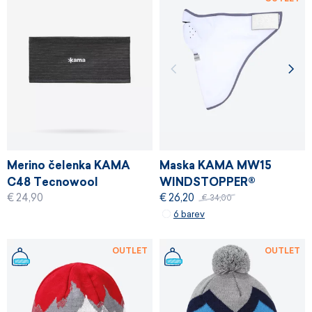
Merino čelenka KAMA
Maska KAMA MW15
C48 Tecnowool
WINDSTOPPER®
€ 24,90
€ 26,20
€ 34,00
6 barev
OUTLET
OUTLET