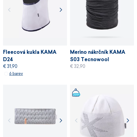
Fleecová kukla KAMA
Merino nákrčník KAMA
D24
S03 Tecnowool
€ 31,90
€ 32,90
6 barev