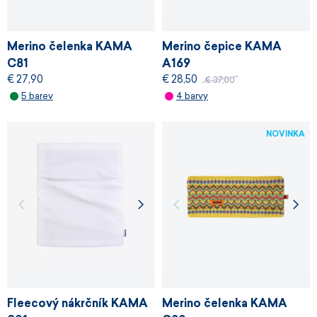
Merino čelenka KAMA
Merino čepice KAMA
C81
A169
€ 27,90
€ 28,50
€ 37,00
5 barev
4 barvy
NOVINKA
Fleecový nákrčník KAMA
Merino čelenka KAMA