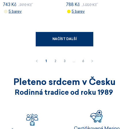
743 Kč
788 Kč
990 Kč
1 050 Kč
5 barev
5 barev
NAČÍST DALŠÍ
1
2
3
…
6
Pleteno srdcem v Česku
Rodinná tradice od roku 1989
Certifikovaná Merino