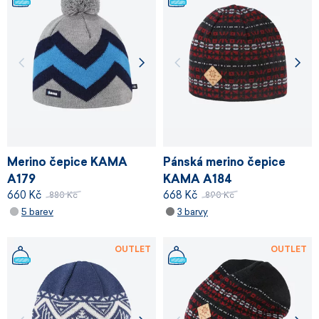
Merino čepice KAMA
Pánská merino čepice
A179
KAMA A184
660 Kč
668 Kč
880 Kč
890 Kč
5 barev
3 barvy
OUTLET
OUTLET