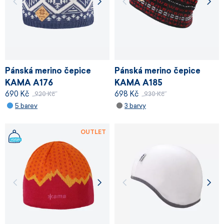
Pánská merino čepice
Pánská merino čepice
KAMA A176
KAMA A185
690 Kč
698 Kč
920 Kč
930 Kč
5 barev
3 barvy
OUTLET