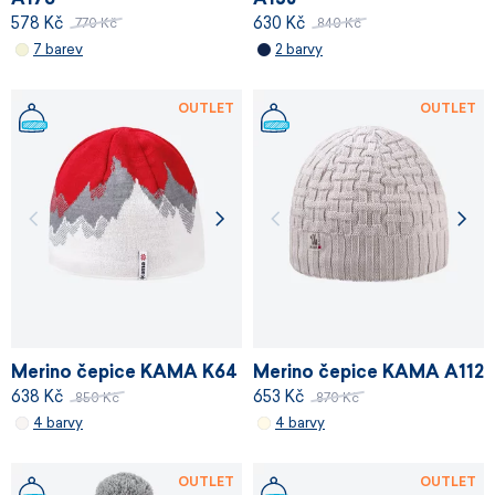
578 Kč
630 Kč
770 Kč
840 Kč
7 barev
2 barvy
OUTLET
OUTLET
Merino čepice KAMA K64
Merino čepice KAMA A112
638 Kč
653 Kč
850 Kč
870 Kč
4 barvy
4 barvy
OUTLET
OUTLET