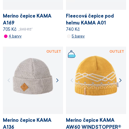
Merino čepice KAMA
Fleecová čepice pod
A169
helmu KAMA A01
705 Kč
740 Kč
940 Kč
4 barvy
5 barev
OUTLET
OUTLET
Merino čepice KAMA
Merino čepice KAMA
A136
AW60 WINDSTOPPER®