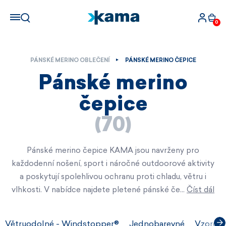
0
PÁNSKÉ MERINO OBLEČENÍ
PÁNSKÉ MERINO ČEPICE
Pánské merino
čepice
(70)
Pánské merino čepice KAMA jsou navrženy pro
každodenní nošení, sport i náročné outdoorové aktivity
a poskytují spolehlivou ochranu proti chladu, větru i
vlhkosti. V nabídce najdete pletené pánské če…
Číst dál
Větruodolné - Windstopper®
Jednobarevné
Vzorova