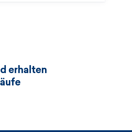
d erhalten
käufe