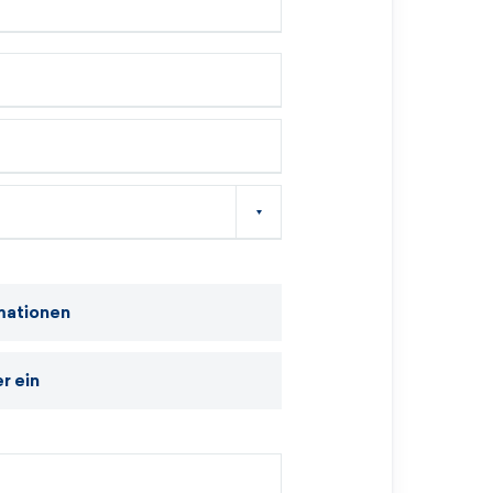
mationen
r ein