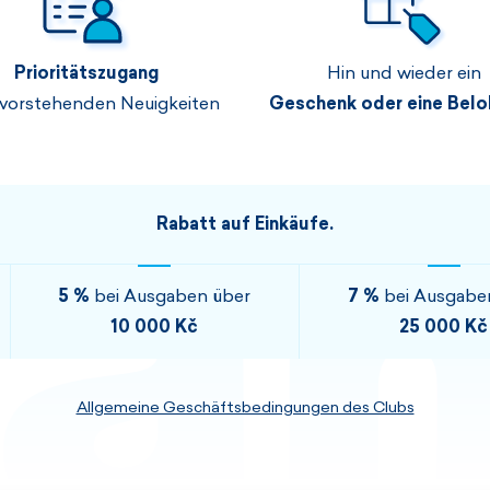
Herren-Sets
Damensets
Prioritätszugang
Hin und wieder ein
ANZEIGEN
ANZEIGEN
vorstehenden Neuigkeiten
Geschenk oder eine Bel
ANZEIGEN
ANZEIGEN
Rabatt auf Einkäufe.
5 %
bei Ausgaben über
7 %
bei Ausgabe
10 000 Kč
25 000 Kč
Allgemeine Geschäftsbedingungen des Clubs