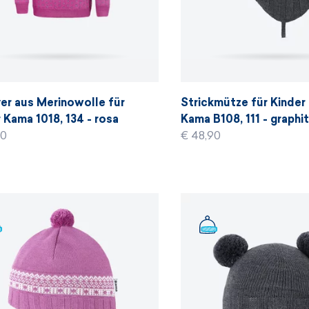
er aus Merinowolle für
Strickmütze für Kinder
 Kama 1018, 134 - rosa
Kama B108, 111 - graphi
90
€ 48,90