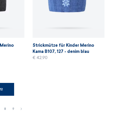
 Merino
Strickmütze für Kinder Merino
t
Kama B107, 127 - denim blau
€ 42,90
12
8
9