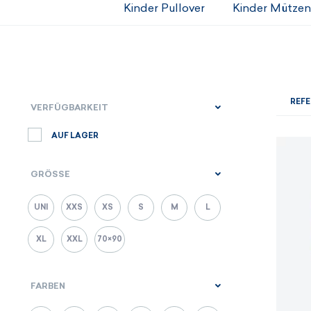
Kinder Pullover
Kinder Mützen
REFE
VERFÜGBARKEIT
AUF LAGER
GRÖSSE
UNI
XXS
XS
S
M
L
XL
XXL
70×90
FARBEN