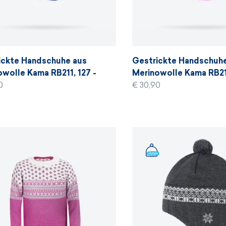
ickte Handschuhe aus
Gestrickte Handschuh
wolle Kama RB211, 127 -
Merinowolle Kama RB211
 blau
0
rosa
€ 30,90