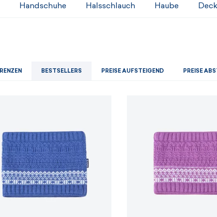
Herren-Sets
Damensets
Handschuhe
Halsschlauch
Haube
Deck
ANZEIGEN
ANZEIGEN
ANZEIGEN
ANZEIGEN
RENZEN
BESTSELLERS
PREISE AUFSTEIGEND
PREISE AB