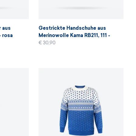
r aus
Gestrickte Handschuhe aus
- rosa
Merinowolle Kama RB211, 111 -
graphit
€ 30,90