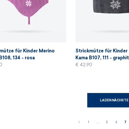
mütze für Kinder Merino
Strickmütze für Kinder
108, 134 - rosa
Kama B107, 111 - graphi
0
€ 42,90
LADEN NÄCHSTE 
1
…
5
6
7