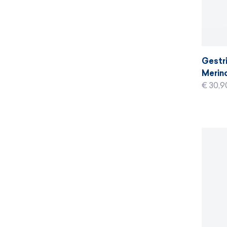
Gestr
Merino
denim
€ 30,9