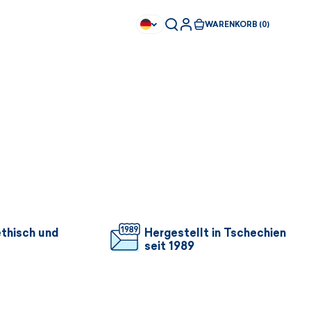
WARENKORB (0)
)
ethisch und
Hergestellt in Tschechien
seit 1989
Sofort kaufbar
Sofort kaufbar