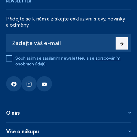
NEWSLETTER
Přidejte se k nám a získejte exkluzivní slevy, novinky
a odměny.
Souhlasím se zasíláním newsletteru a se
zpracováním
osobních údajů
.
O nás
O nás
Kontakty
Vše o nákupu