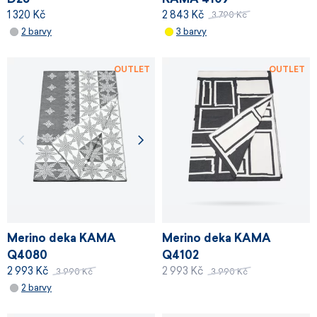
1 320 Kč
2 843 Kč
3 790 Kč
2 barvy
3 barvy
OUTLET
OUTLET
Merino deka KAMA
Merino deka KAMA
Q4080
Q4102
2 993 Kč
2 993 Kč
3 990 Kč
3 990 Kč
2 barvy