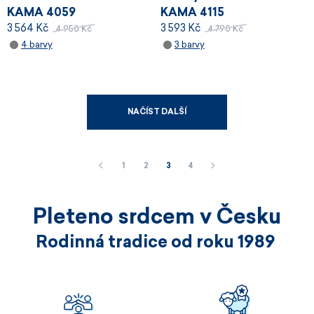
KAMA 4059
KAMA 4115
3 564 Kč
3 593 Kč
4 950 Kč
4 790 Kč
4 barvy
3 barvy
NAČÍST DALŠÍ
1
2
3
4
Pleteno srdcem v Česku
Rodinná tradice od roku 1989