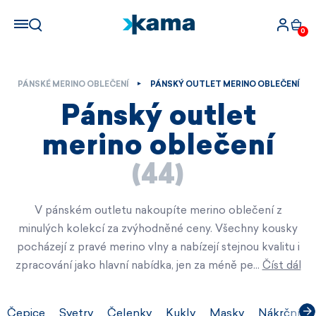
0
PÁNSKÉ MERINO OBLEČENÍ
PÁNSKÝ OUTLET MERINO OBLEČENÍ
Pánský outlet
merino oblečení
(44)
V pánském outletu nakoupíte merino oblečení z
minulých kolekcí za zvýhodněné ceny. Všechny kousky
pocházejí z pravé merino vlny a nabízejí stejnou kvalitu i
zpracování jako hlavní nabídka, jen za méně pe…
Číst dál
Čepice
Svetry
Čelenky
Kukly
Masky
Nákrčníky