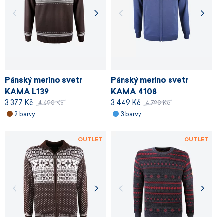
Pánský merino svetr
Pánský merino svetr
KAMA L139
KAMA 4108
3 377 Kč
3 449 Kč
4 690 Kč
4 790 Kč
2 barvy
3 barvy
OUTLET
OUTLET