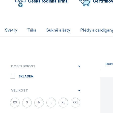
Česká rodinná firma
Certifiko
Svetry
Trika
Sukně a šaty
Plédy a cardigan
DOP
DOSTUPNOST
SKLADEM
VELIKOST
XS
S
M
L
XL
XXL