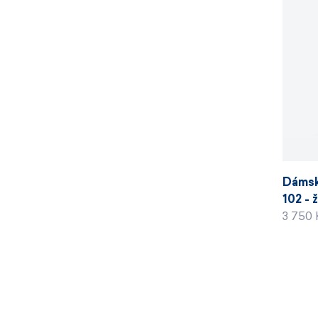
Dámsk
102 - 
3 750 