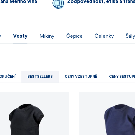
Pánské sety
Dámské merino 
vaná Merino vlna
Zodpovědnost, etika a tran
PROHLÉDNOUT
PROHLÉDNOUT
y
Vesty
Mikiny
Čepice
Čelenky
Šály
PROHLÉDNOUT
PROHLÉDNOUT
ORUČENÍ
BESTSELLERS
CENY VZESTUPNĚ
CENY SESTUP