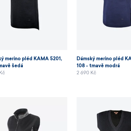
ý merino pléd KAMA 5201,
Dámský merino pléd K
tmavě šedá
108 - tmavě modrá
 Kč
2 690 Kč