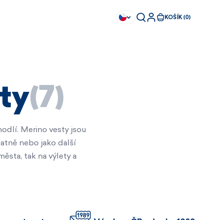
KOŠÍK (0)
ty
(7)
odlí. Merino vesty jsou
tatně nebo jako další
města, tak na výlety a
Ihned k dispozici
Ihned k dispozici