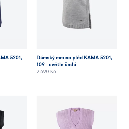
AMA 5201,
Dámský merino pléd KAMA 5201,
109 - světle šedá
2 690 Kč