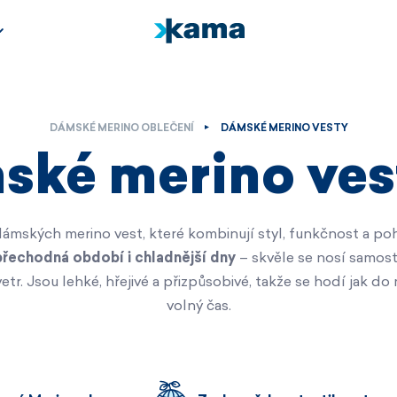
Jarní kolekce
Jarní kolekce
Novinky v kolekci
CLASSICS
CLASSICS
Baby
URBAN
URBAN
Kids
NATURE
OUTDOOR
Outlet
OUTDOOR
RUNNING
DÁMSKÉ MERINO OBLEČENÍ
DÁMSKÉ MERINO VESTY
RUNNING
HOME
HOME
Kolekce ANDORRA
ské merino ves
Kolekce ANDORRA
Nadační fond
Nadační fond
Horské služby ČR -
Horské služby ČR -
RESCUE
RESCUE
Jizerská 50
ámských merino vest, které kombinují styl, funkčnost a poh
Jizerská 50
Outlet
 přechodná období i chladnější dny
– skvěle se nosí samos
Novinky v kolekci
svetr. Jsou lehké, hřejivé a přizpůsobivé, takže se hodí jak do 
Outlet
volný čas.
Nenechte si ujít
Nenechte si ujít