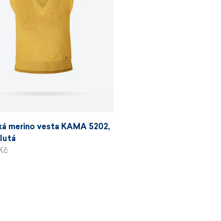
á merino vesta KAMA 5202,
žlutá
Kč