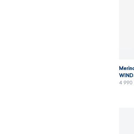
Merin
WINDS
4 990